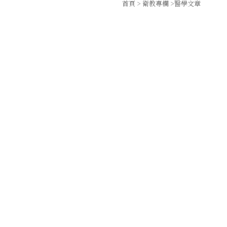
首頁
>
衛教專欄
>醫學文章